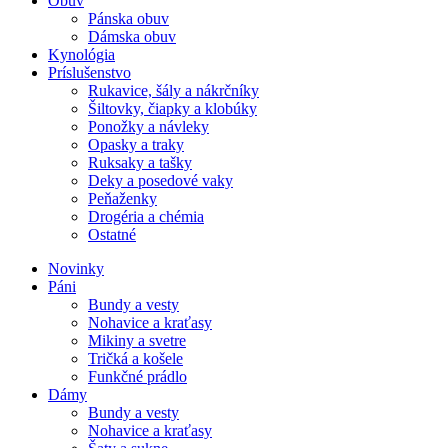
Obuv
Pánska obuv
Dámska obuv
Kynológia
Príslušenstvo
Rukavice, šály a nákrčníky
Šiltovky, čiapky a klobúky
Ponožky a návleky
Opasky a traky
Ruksaky a tašky
Deky a posedové vaky
Peňaženky
Drogéria a chémia
Ostatné
Novinky
Páni
Bundy a vesty
Nohavice a kraťasy
Mikiny a svetre
Tričká a košele
Funkčné prádlo
Dámy
Bundy a vesty
Nohavice a kraťasy