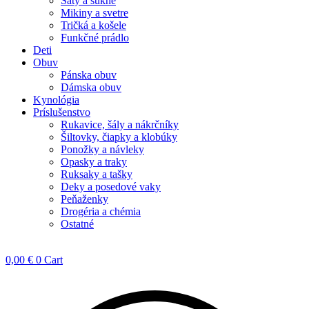
Šaty a sukne
Mikiny a svetre
Tričká a košele
Funkčné prádlo
Deti
Obuv
Pánska obuv
Dámska obuv
Kynológia
Príslušenstvo
Rukavice, šály a nákrčníky
Šiltovky, čiapky a klobúky
Ponožky a návleky
Opasky a traky
Ruksaky a tašky
Deky a posedové vaky
Peňaženky
Drogéria a chémia
Ostatné
0,00
€
0
Cart