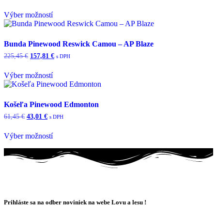
cena
cena
Možnosti
bola:
je:
Výber možností
si
102,45 €.
71,71 €.
Tento
môžete
produkt
vybrať
má
na
Bunda Pinewood Reswick Camou – AP Blaze
viacero
stránke
Pôvodná
Aktuálna
225,45
€
157,81
€
s DPH
variantov.
produktu.
cena
cena
Možnosti
bola:
je:
Výber možností
si
225,45 €.
157,81 €.
Tento
môžete
produkt
vybrať
má
na
Košeľa Pinewood Edmonton
viacero
stránke
Pôvodná
Aktuálna
61,45
€
43,01
€
s DPH
variantov.
produktu.
cena
cena
Možnosti
bola:
je:
Výber možností
si
61,45 €.
43,01 €.
Tento
môžete
produkt
vybrať
má
na
viacero
stránke
variantov.
produktu.
Možnosti
si
Prihláste sa na odber noviniek na webe Lovu a lesu !
môžete
vybrať