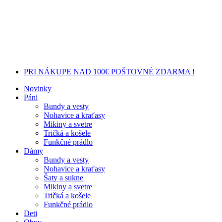
PRI NÁKUPE NAD 100€ POŠTOVNÉ ZDARMA !
Novinky
Páni
Bundy a vesty
Nohavice a kraťasy
Mikiny a svetre
Tričká a košele
Funkčné prádlo
Dámy
Bundy a vesty
Nohavice a kraťasy
Šaty a sukne
Mikiny a svetre
Tričká a košele
Funkčné prádlo
Deti