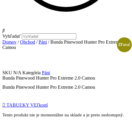
Vyhľadať
Domov
/
Obchod
/
Páni
/ Bunda Pinewood Hunter Pro Extreme 2.0
Zľava!
Zľava!
Zľava!
Zľava!
Zľava!
Camou
SKU
N/A
Kategória
Páni
Bunda Pinewood Hunter Pro Extreme 2.0 Camou
Bunda Pinewood Hunter Pro Extreme 2.0 Camou
TABUĽKY VEľkostí
Tento produkt nie je momentálne na sklade a je preto nedostupný.