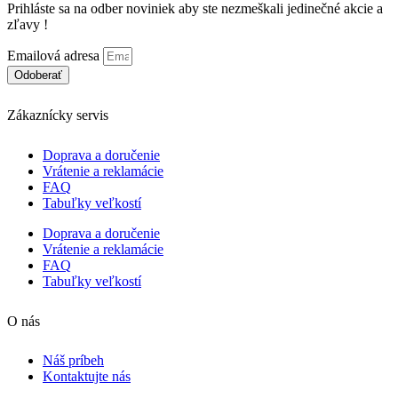
Prihláste sa na odber noviniek aby ste nezmeškali jedinečné akcie a
na
zľavy !
stránke
produktu.
Emailová adresa
Odoberať
Zákaznícky servis
Doprava a doručenie
Vrátenie a reklamácie
FAQ
Tabuľky veľkostí
Doprava a doručenie
Vrátenie a reklamácie
FAQ
Tabuľky veľkostí
O nás
Náš príbeh
Kontaktujte nás