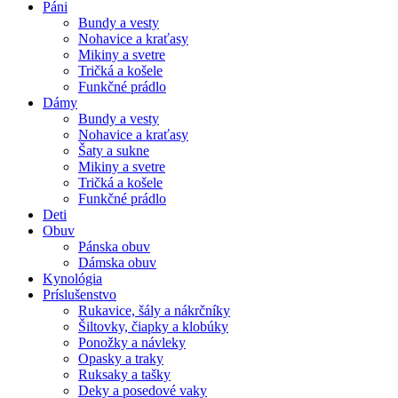
Páni
Bundy a vesty
Nohavice a kraťasy
Mikiny a svetre
Tričká a košele
Funkčné prádlo
Dámy
Bundy a vesty
Nohavice a kraťasy
Šaty a sukne
Mikiny a svetre
Tričká a košele
Funkčné prádlo
Deti
Obuv
Pánska obuv
Dámska obuv
Kynológia
Príslušenstvo
Rukavice, šály a nákrčníky
Šiltovky, čiapky a klobúky
Ponožky a návleky
Opasky a traky
Ruksaky a tašky
Deky a posedové vaky