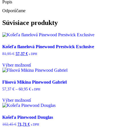
Popis
Odporúčame
Súvisiace produkty
Košeľa flanelová Pinewood Prestwick Exclusive
Pôvodná
Aktuálna
81,95
€
57,37
€
s DPH
cena
cena
bola:
je:
Výber možností
81,95 €.
57,37 €.
Tento
produkt
má
Flísová Mikina Pinewood Gabriel
viacero
Price
57,37
€
–
60,95
€
s DPH
variantov.
range:
Možnosti
57,37 €
Výber možností
si
through
Tento
môžete
60,95 €
produkt
vybrať
má
na
Košeľa Pinewood Douglas
viacero
stránke
Pôvodná
Aktuálna
102,45
€
71,71
€
s DPH
variantov.
produktu.