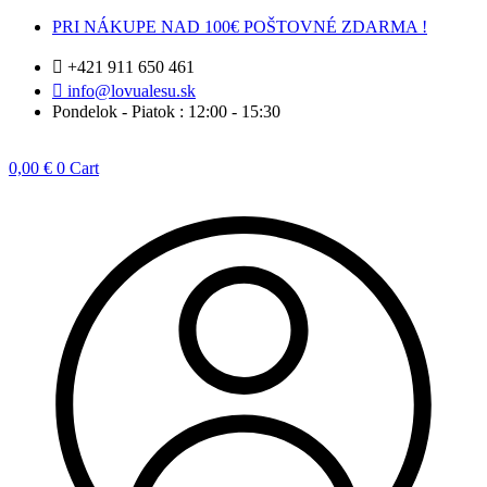
Preskočiť
PRI NÁKUPE NAD 100€ POŠTOVNÉ ZDARMA !
na
obsah
+421 911 650 461
info@lovualesu.sk
Pondelok - Piatok : 12:00 - 15:30
0,00
€
0
Cart