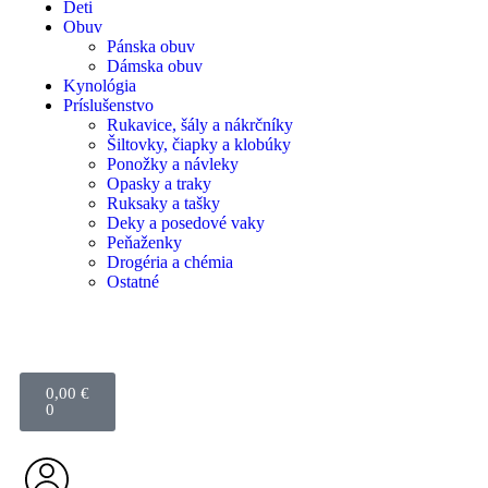
Deti
Obuv
Pánska obuv
Dámska obuv
Kynológia
Príslušenstvo
Rukavice, šály a nákrčníky
Šiltovky, čiapky a klobúky
Ponožky a návleky
Opasky a traky
Ruksaky a tašky
Deky a posedové vaky
Peňaženky
Drogéria a chémia
Ostatné
0,00
€
0