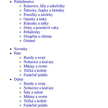
Príslušenstvo
Rukavice, šály a nákrčníky
Šiltovky, čiapky a klobúky
Ponožky a návleky
Opasky a traky
Ruksaky a tašky
Deky a posedové vaky
Peňaženky
Drogéria a chémia
Ostatné
Novinky
Páni
Bundy a vesty
Nohavice a kraťasy
Mikiny a svetre
Tričká a košele
Funkčné prádlo
Dámy
Bundy a vesty
Nohavice a kraťasy
Šaty a sukne
Mikiny a svetre
Tričká a košele
Funkčné prádlo