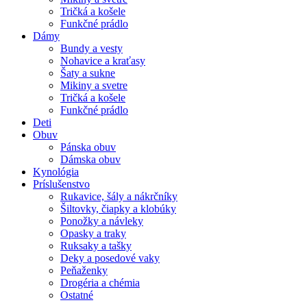
Tričká a košele
Funkčné prádlo
Dámy
Bundy a vesty
Nohavice a kraťasy
Šaty a sukne
Mikiny a svetre
Tričká a košele
Funkčné prádlo
Deti
Obuv
Pánska obuv
Dámska obuv
Kynológia
Príslušenstvo
Rukavice, šály a nákrčníky
Šiltovky, čiapky a klobúky
Ponožky a návleky
Opasky a traky
Ruksaky a tašky
Deky a posedové vaky
Peňaženky
Drogéria a chémia
Ostatné