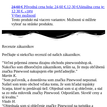
24,60
€
Pôvodná cena bola: 24,60 €.
12,30
€
Aktuálna cena je:
12,30 €.
s DPH
Výber možností
Tento produkt má viacero variantov. Možnosti si môžete
vybrať na stránke produktu.
Recenzie zákazníkov
Prečítajte si niekoľko recenzií od našich zákazníkov.
"Veľmi príjemná zmena dizajnu obchodu pinewoodshop.sk.
Nakoľko som dlhoročným zákazníkom, teším sa, že moju obľúbenú
značku Pinewood nakupujem ešte prehľadnejšie.”
Martin K.
"Som poľovník, a donedávna som značku Pinewood nepoznal.
Našiel som tento obchod vďaka tomu, že som hľadal topánky
Scarpa, ktoré tu predávajú tiež. Objednal som si aj oblečenie, a stal
sa zo mňa milovník značky Pinewood. Odporúčam. Skvelé ceny a
tá kvalita.”
Vlado H.
“Objednala som si oblečenie značky Pinewood na turistiku a