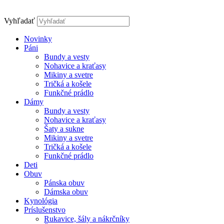
Vyhľadať
Novinky
Páni
Bundy a vesty
Nohavice a kraťasy
Mikiny a svetre
Tričká a košele
Funkčné prádlo
Dámy
Bundy a vesty
Nohavice a kraťasy
Šaty a sukne
Mikiny a svetre
Tričká a košele
Funkčné prádlo
Deti
Obuv
Pánska obuv
Dámska obuv
Kynológia
Príslušenstvo
Rukavice, šály a nákrčníky