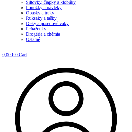
Šiltovky, čiapky a klobúky
Ponožky a návleky
Opasky a traky
Ruksaky a tašky
Deky a posedové vaky
Peňaženky
Drogéria a chémia
Ostatné
0,00
€
0
Cart