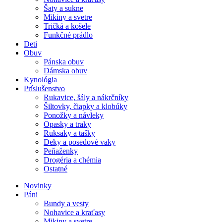
Šaty a sukne
Mikiny a svetre
Tričká a košele
Funkčné prádlo
Deti
Obuv
Pánska obuv
Dámska obuv
Kynológia
Príslušenstvo
Rukavice, šály a nákrčníky
Šiltovky, čiapky a klobúky
Ponožky a návleky
Opasky a traky
Ruksaky a tašky
Deky a posedové vaky
Peňaženky
Drogéria a chémia
Ostatné
Novinky
Páni
Bundy a vesty
Nohavice a kraťasy
Mikiny a svetre