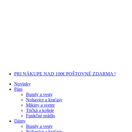
PRI NÁKUPE NAD 100€ POŠTOVNÉ ZDARMA !
Novinky
Páni
Bundy a vesty
Nohavice a kraťasy
Mikiny a svetre
Tričká a košele
Funkčné prádlo
Dámy
Bundy a vesty
Nohavice a kraťasy