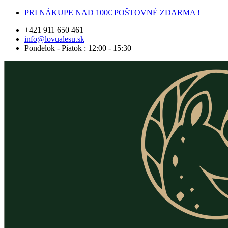
Preskočiť
PRI NÁKUPE NAD 100€ POŠTOVNÉ ZDARMA !
na
+421 911 650 461
obsah
info@lovualesu.sk
Pondelok - Piatok : 12:00 - 15:30