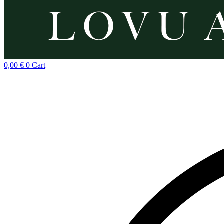
0,00
€
0
Cart