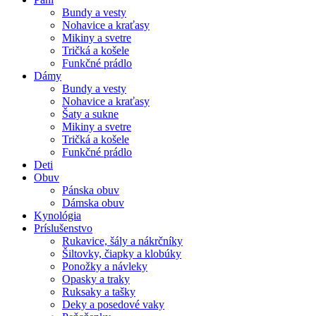
Bundy a vesty
Nohavice a kraťasy
Mikiny a svetre
Tričká a košele
Funkčné prádlo
Dámy
Bundy a vesty
Nohavice a kraťasy
Šaty a sukne
Mikiny a svetre
Tričká a košele
Funkčné prádlo
Deti
Obuv
Pánska obuv
Dámska obuv
Kynológia
Príslušenstvo
Rukavice, šály a nákrčníky
Šiltovky, čiapky a klobúky
Ponožky a návleky
Opasky a traky
Ruksaky a tašky
Deky a posedové vaky