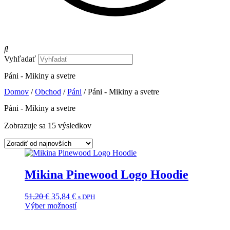
Vyhľadať
Páni - Mikiny a svetre
Domov
/
Obchod
/
Páni
/ Páni - Mikiny a svetre
Páni - Mikiny a svetre
Zoradené
Zobrazuje sa 15 výsledkov
podľa
najnovších
Mikina Pinewood Logo Hoodie
Pôvodná
Aktuálna
51,20
€
35,84
€
s DPH
cena
cena
Výber možností
Tento
bola:
je:
produkt
51,20 €.
35,84 €.