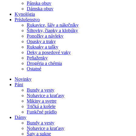
Pánska obuv
Dámska obuv
Kynológia
Príslušenstvo
Rukavice, šály a nákrčníky
Šiltovky, čiapky a klobúky
Ponožky a návleky
Opasky a traky
Ruksaky a tašky
Deky a posedové vaky
Peňaženky
Drogéria a chémia
Ostatné
Novinky
Páni
Bundy a vesty
Nohavice a kraťasy
Mikiny a svetre
Tričká a košele
Funkčné prádlo
Dámy
Bundy a vesty
Nohavice a kraťasy
Šaty a sukne