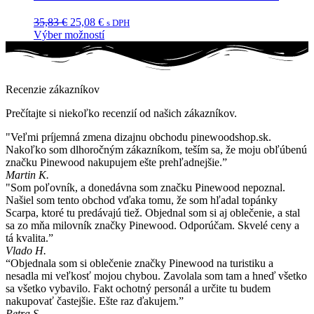
si
Pôvodná
Aktuálna
35,83
€
25,08
€
môžete
s DPH
cena
cena
Výber možností
vybrať
Tento
bola:
je:
na
produkt
35,83 €.
25,08 €.
stránke
má
produktu.
viacero
Recenzie zákazníkov
variantov.
Možnosti
Prečítajte si niekoľko recenzií od našich zákazníkov.
si
môžete
"Veľmi príjemná zmena dizajnu obchodu pinewoodshop.sk.
vybrať
Nakoľko som dlhoročným zákazníkom, teším sa, že moju obľúbenú
na
značku Pinewood nakupujem ešte prehľadnejšie.”
stránke
Martin K.
produktu.
"Som poľovník, a donedávna som značku Pinewood nepoznal.
Našiel som tento obchod vďaka tomu, že som hľadal topánky
Scarpa, ktoré tu predávajú tiež. Objednal som si aj oblečenie, a stal
sa zo mňa milovník značky Pinewood. Odporúčam. Skvelé ceny a
tá kvalita.”
Vlado H.
“Objednala som si oblečenie značky Pinewood na turistiku a
nesadla mi veľkosť mojou chybou. Zavolala som tam a hneď všetko
sa všetko vybavilo. Fakt ochotný personál a určite tu budem
nakupovať častejšie. Ešte raz ďakujem.”
Petra S.