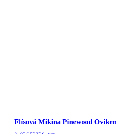
môžete
vybrať
na
stránke
produktu.
Flísová Mikina Pinewood Oviken
Pôvodná
Aktuálna