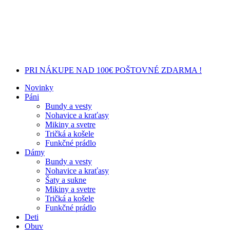
PRI NÁKUPE NAD 100€ POŠTOVNÉ ZDARMA !
Novinky
Páni
Bundy a vesty
Nohavice a kraťasy
Mikiny a svetre
Tričká a košele
Funkčné prádlo
Dámy
Bundy a vesty
Nohavice a kraťasy
Šaty a sukne
Mikiny a svetre
Tričká a košele
Funkčné prádlo
Deti
Obuv