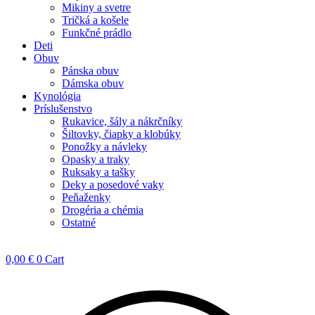
Mikiny a svetre
Tričká a košele
Funkčné prádlo
Deti
Obuv
Pánska obuv
Dámska obuv
Kynológia
Príslušenstvo
Rukavice, šály a nákrčníky
Šiltovky, čiapky a klobúky
Ponožky a návleky
Opasky a traky
Ruksaky a tašky
Deky a posedové vaky
Peňaženky
Drogéria a chémia
Ostatné
0,00
€
0
Cart