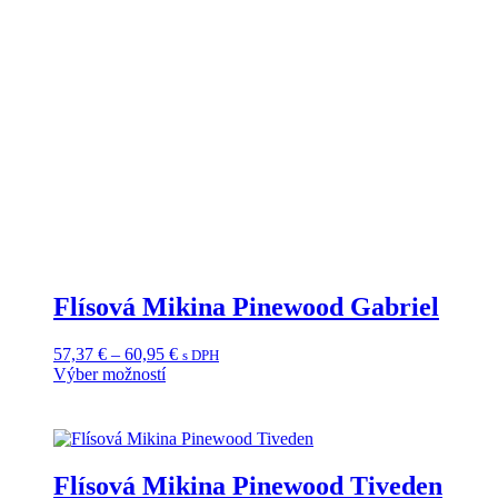
Flísová Mikina Pinewood Gabriel
Price
57,37
€
–
60,95
€
s DPH
range:
Výber možností
Tento
57,37 €
produkt
through
má
60,95 €
viacero
variantov.
Flísová Mikina Pinewood Tiveden
Možnosti