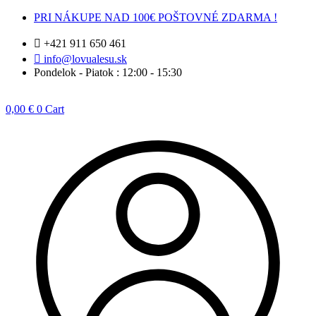
Preskočiť
PRI NÁKUPE NAD 100€ POŠTOVNÉ ZDARMA !
na
obsah
+421 911 650 461
info@lovualesu.sk
Pondelok - Piatok : 12:00 - 15:30
0,00
€
0
Cart