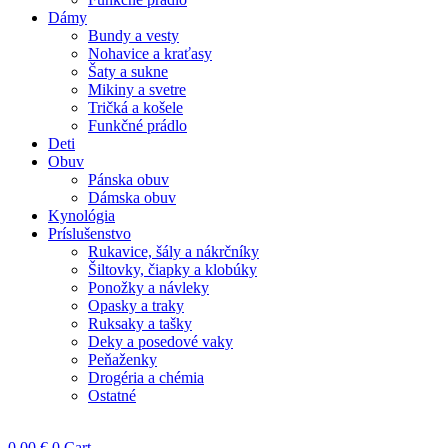
Dámy
Bundy a vesty
Nohavice a kraťasy
Šaty a sukne
Mikiny a svetre
Tričká a košele
Funkčné prádlo
Deti
Obuv
Pánska obuv
Dámska obuv
Kynológia
Príslušenstvo
Rukavice, šály a nákrčníky
Šiltovky, čiapky a klobúky
Ponožky a návleky
Opasky a traky
Ruksaky a tašky
Deky a posedové vaky
Peňaženky
Drogéria a chémia
Ostatné
0,00
€
0
Cart