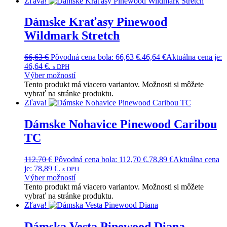
Zľava!
Dámske Kraťasy Pinewood
Wildmark Stretch
66,63
€
Pôvodná cena bola: 66,63 €.
46,64
€
Aktuálna cena je:
46,64 €.
s DPH
Výber možností
Tento produkt má viacero variantov. Možnosti si môžete
vybrať na stránke produktu.
Zľava!
Dámske Nohavice Pinewood Caribou
TC
112,70
€
Pôvodná cena bola: 112,70 €.
78,89
€
Aktuálna cena
je: 78,89 €.
s DPH
Výber možností
Tento produkt má viacero variantov. Možnosti si môžete
vybrať na stránke produktu.
Zľava!
Dámska Vesta Pinewood Diana