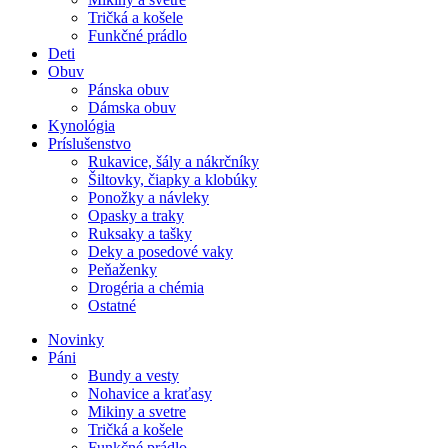
Tričká a košele
Funkčné prádlo
Deti
Obuv
Pánska obuv
Dámska obuv
Kynológia
Príslušenstvo
Rukavice, šály a nákrčníky
Šiltovky, čiapky a klobúky
Ponožky a návleky
Opasky a traky
Ruksaky a tašky
Deky a posedové vaky
Peňaženky
Drogéria a chémia
Ostatné
Novinky
Páni
Bundy a vesty
Nohavice a kraťasy
Mikiny a svetre
Tričká a košele
Funkčné prádlo