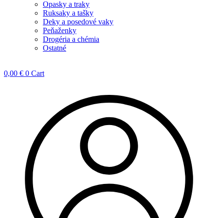
Opasky a traky
Ruksaky a tašky
Deky a posedové vaky
Peňaženky
Drogéria a chémia
Ostatné
0,00
€
0
Cart