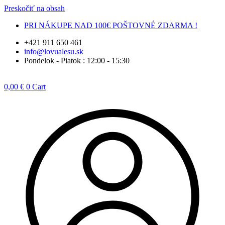
Preskočiť na obsah
PRI NÁKUPE NAD 100€ POŠTOVNÉ ZDARMA !
+421 911 650 461
info@lovualesu.sk
Pondelok - Piatok : 12:00 - 15:30
0,00
€
0
Cart