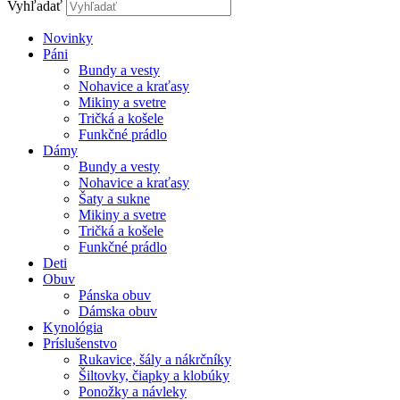
Vyhľadať
Novinky
Páni
Bundy a vesty
Nohavice a kraťasy
Mikiny a svetre
Tričká a košele
Funkčné prádlo
Dámy
Bundy a vesty
Nohavice a kraťasy
Šaty a sukne
Mikiny a svetre
Tričká a košele
Funkčné prádlo
Deti
Obuv
Pánska obuv
Dámska obuv
Kynológia
Príslušenstvo
Rukavice, šály a nákrčníky
Šiltovky, čiapky a klobúky
Ponožky a návleky