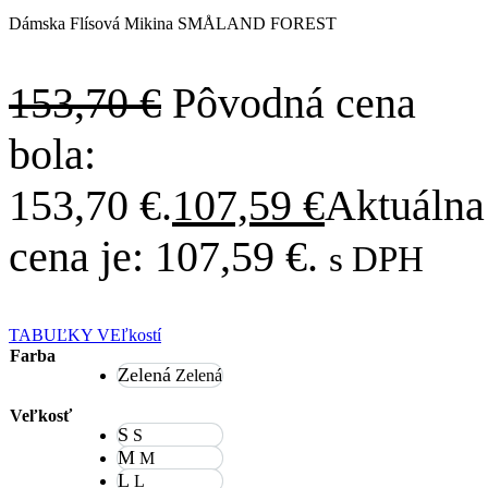
Dámska Flísová Mikina SMÅLAND FOREST
153,70
€
Pôvodná cena
bola:
153,70 €.
107,59
€
Aktuálna
cena je: 107,59 €.
s DPH
TABUĽKY VEľkostí
Farba
Zelená
Zelená
Veľkosť
S
S
M
M
L
L