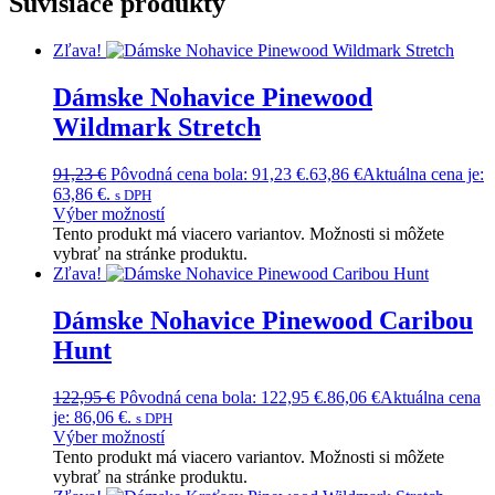
Súvisiace produkty
Zľava!
Dámske Nohavice Pinewood
Wildmark Stretch
91,23
€
Pôvodná cena bola: 91,23 €.
63,86
€
Aktuálna cena je:
63,86 €.
s DPH
Výber možností
Tento produkt má viacero variantov. Možnosti si môžete
vybrať na stránke produktu.
Zľava!
Dámske Nohavice Pinewood Caribou
Hunt
122,95
€
Pôvodná cena bola: 122,95 €.
86,06
€
Aktuálna cena
je: 86,06 €.
s DPH
Výber možností
Tento produkt má viacero variantov. Možnosti si môžete
vybrať na stránke produktu.