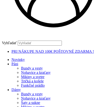
Vyhľadať
PRI NÁKUPE NAD 100€ POŠTOVNÉ ZDARMA !
Novinky
Páni
Bundy a vesty
Nohavice a kraťasy
Mikiny a svetre
Tričká a košele
Funkčné prádlo
Dámy
Bundy a vesty
Nohavice a kraťasy
Šaty a sukne
Mikiny a svetre