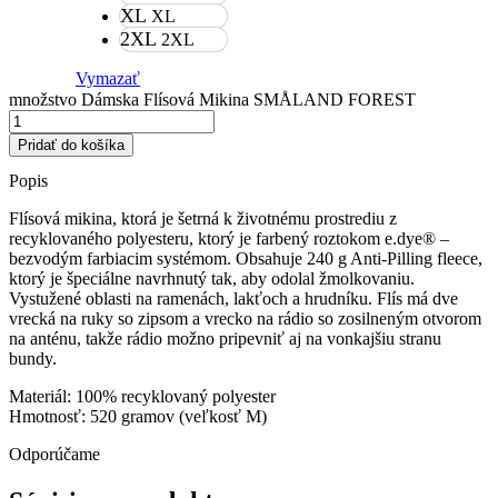
XL
XL
2XL
2XL
Vymazať
množstvo Dámska Flísová Mikina SMÅLAND FOREST
Pridať do košíka
Popis
Flísová mikina, ktorá je šetrná k životnému prostrediu z
recyklovaného polyesteru, ktorý je farbený roztokom e.dye® –
bezvodým farbiacim systémom. Obsahuje 240 g Anti-Pilling fleece,
ktorý je špeciálne navrhnutý tak, aby odolal žmolkovaniu.
Vystužené oblasti na ramenách, lakťoch a hrudníku. Flís má dve
vrecká na ruky so zipsom a vrecko na rádio so zosilneným otvorom
na anténu, takže rádio možno pripevniť aj na vonkajšiu stranu
bundy.
Materiál: 100% recyklovaný polyester
Hmotnosť: 520 gramov (veľkosť M)
Odporúčame