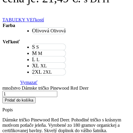
TABUĽKY VEľkostí
Farba
Olivová
Olivová
Veľkosť
S
S
M
M
L
L
XL
XL
2XL
2XL
Vymazať
množstvo Dámske tričko Pinewood Red Deer
Pridať do košíka
Popis
Dámske tričko Pinewood Red Deer. Pohodlné tričko s krásnym
motívom potlače jeleňa. Vyrobené zo 180 gramov organickej a
certifikovanej bavlny. Skvelý doplnok do vášho šatníka.