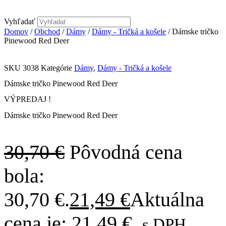
Vyhľadať
Domov
/
Obchod
/
Dámy
/
Dámy - Tričká a košele
/ Dámske tričko
Pinewood Red Deer
SKU
3038
Kategórie
Dámy
,
Dámy - Tričká a košele
Dámske tričko Pinewood Red Deer
VÝPREDAJ !
Dámske tričko Pinewood Red Deer
30,70
€
Pôvodná cena
bola:
30,70 €.
21,49
€
Aktuálna
cena je: 21,49 €.
s DPH