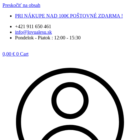
Preskočiť na obsah
PRI NÁKUPE NAD 100€ POŠTOVNÉ ZDARMA !
+421 911 650 461
info@lovualesu.sk
Pondelok - Piatok : 12:00 - 15:30
0,00
€
0
Cart