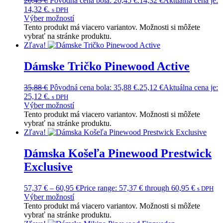
20,45
€
Pôvodná cena bola: 20,45 €.
14,32
€
Aktuálna cena je:
14,32 €.
s DPH
Výber možností
Tento produkt má viacero variantov. Možnosti si môžete
vybrať na stránke produktu.
Zľava!
Dámske Tričko Pinewood Active
35,88
€
Pôvodná cena bola: 35,88 €.
25,12
€
Aktuálna cena je:
25,12 €.
s DPH
Výber možností
Tento produkt má viacero variantov. Možnosti si môžete
vybrať na stránke produktu.
Zľava!
Dámska Košeľa Pinewood Prestwick
Exclusive
57,37
€
–
60,95
€
Price range: 57,37 € through 60,95 €
s DPH
Výber možností
Tento produkt má viacero variantov. Možnosti si môžete
vybrať na stránke produktu.