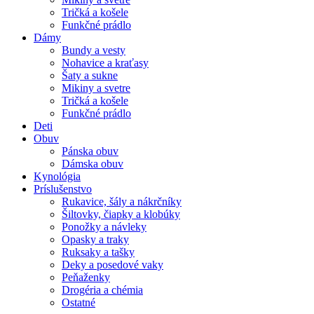
Tričká a košele
Funkčné prádlo
Dámy
Bundy a vesty
Nohavice a kraťasy
Šaty a sukne
Mikiny a svetre
Tričká a košele
Funkčné prádlo
Deti
Obuv
Pánska obuv
Dámska obuv
Kynológia
Príslušenstvo
Rukavice, šály a nákrčníky
Šiltovky, čiapky a klobúky
Ponožky a návleky
Opasky a traky
Ruksaky a tašky
Deky a posedové vaky
Peňaženky
Drogéria a chémia
Ostatné