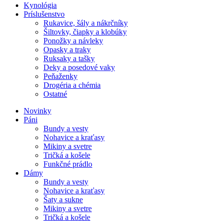
Kynológia
Príslušenstvo
Rukavice, šály a nákrčníky
Šiltovky, čiapky a klobúky
Ponožky a návleky
Opasky a traky
Ruksaky a tašky
Deky a posedové vaky
Peňaženky
Drogéria a chémia
Ostatné
Novinky
Páni
Bundy a vesty
Nohavice a kraťasy
Mikiny a svetre
Tričká a košele
Funkčné prádlo
Dámy
Bundy a vesty
Nohavice a kraťasy
Šaty a sukne
Mikiny a svetre
Tričká a košele