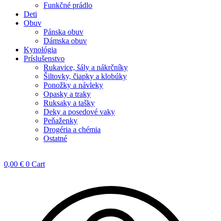
Funkčné prádlo
Deti
Obuv
Pánska obuv
Dámska obuv
Kynológia
Príslušenstvo
Rukavice, šály a nákrčníky
Šiltovky, čiapky a klobúky
Ponožky a návleky
Opasky a traky
Ruksaky a tašky
Deky a posedové vaky
Peňaženky
Drogéria a chémia
Ostatné
0,00
€
0
Cart