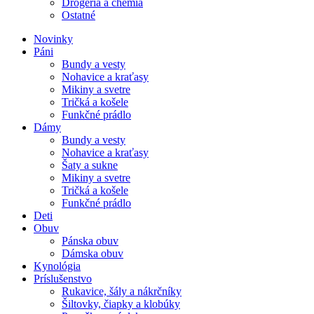
Drogéria a chémia
Ostatné
Novinky
Páni
Bundy a vesty
Nohavice a kraťasy
Mikiny a svetre
Tričká a košele
Funkčné prádlo
Dámy
Bundy a vesty
Nohavice a kraťasy
Šaty a sukne
Mikiny a svetre
Tričká a košele
Funkčné prádlo
Deti
Obuv
Pánska obuv
Dámska obuv
Kynológia
Príslušenstvo
Rukavice, šály a nákrčníky
Šiltovky, čiapky a klobúky