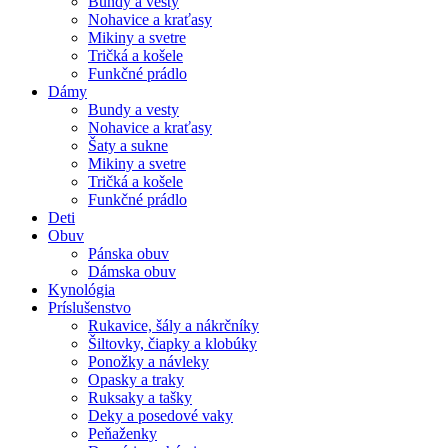
Bundy a vesty
Nohavice a kraťasy
Mikiny a svetre
Tričká a košele
Funkčné prádlo
Dámy
Bundy a vesty
Nohavice a kraťasy
Šaty a sukne
Mikiny a svetre
Tričká a košele
Funkčné prádlo
Deti
Obuv
Pánska obuv
Dámska obuv
Kynológia
Príslušenstvo
Rukavice, šály a nákrčníky
Šiltovky, čiapky a klobúky
Ponožky a návleky
Opasky a traky
Ruksaky a tašky
Deky a posedové vaky
Peňaženky