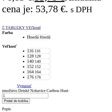
cena je: 53,78 €.
s DPH
TABUĽKY VEľkostí
Farba
Hnedá
Hnedá
Veľkosť
116
116
128
128
140
140
152
152
164
164
176
176
Vymazať
množstvo Detské Nohavice Caribou Hunt
Pridať do košíka
Popis