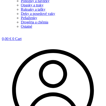
Ponožky a návleky
Opasky a traky
Ruksaky a tašky
Deky a posedové vaky
Peňaženky
Drogéria a chémia
Ostatné
0,00
€
0
Cart