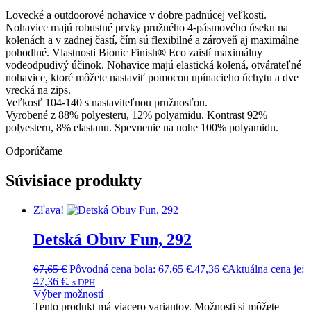
Lovecké a outdoorové nohavice v dobre padnúcej veľkosti.
Nohavice majú robustné prvky pružného 4-pásmového úseku na
kolenách a v zadnej častí, čím sú flexibilné a zároveň aj maximálne
pohodlné. Vlastnosti Bionic Finish® Eco zaistí maximálny
vodeodpudivý účinok. Nohavice majú elastická kolená, otvárateľné
nohavice, ktoré môžete nastaviť pomocou upínacieho úchytu a dve
vrecká na zips.
Veľkosť 104-140 s nastaviteľnou pružnosťou.
Vyrobené z 88% polyesteru, 12% polyamidu. Kontrast 92%
polyesteru, 8% elastanu. Spevnenie na nohe 100% polyamidu.
Odporúčame
Súvisiace produkty
Zľava!
Detská Obuv Fun, 292
67,65
€
Pôvodná cena bola: 67,65 €.
47,36
€
Aktuálna cena je:
47,36 €.
s DPH
Výber možností
Tento produkt má viacero variantov. Možnosti si môžete