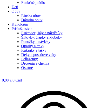
Funkčné prádlo
Deti
Obuv
Pánska obuv
Dámska obuv
Kynológia
Príslušenstvo
Rukavice, šály a nákrčníky
Šiltovky, čiapky a klobúky
Ponožky a návleky
Opasky a traky
Ruksaky a tašky
Deky a posedové vaky
Peňaženky
Drogéria a chémia
Ostatné
0,00
€
0
Cart