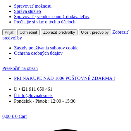
Spravovať možnosti
Správa služieb
Spravovať {vendor_count} dodávateľov
Prečítajte si viac o týchto účeloch
Zobraziť
Prijať
Odmietnuť
Zobraziť predvoľby
Uložiť predvoľby
predvoľby
Zásady používania súborov cookie
Ochrana osobných údajov
Preskočiť na obsah
PRI NÁKUPE NAD 100€ POŠTOVNÉ ZDARMA !
+421 911 650 461
info@lovualesu.sk
Pondelok - Piatok : 12:00 - 15:30
0,00
€
0
Cart