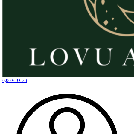
0,00
€
0
Cart