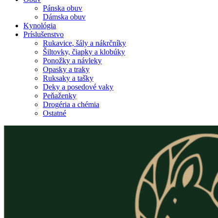
Pánska obuv
Dámska obuv
Kynológia
Príslušenstvo
Rukavice, šály a nákrčníky
Šiltovky, čiapky a klobúky
Ponožky a návleky
Opasky a traky
Ruksaky a tašky
Deky a posedové vaky
Peňaženky
Drogéria a chémia
Ostatné