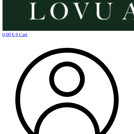
0,00
€
0
Cart