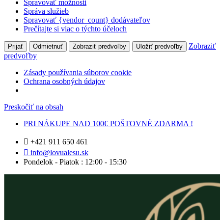
Spravovať možnosti
Správa služieb
Spravovať {vendor_count} dodávateľov
Prečítajte si viac o týchto účeloch
Zobraziť
Prijať
Odmietnuť
Zobraziť predvoľby
Uložiť predvoľby
predvoľby
Zásady používania súborov cookie
Ochrana osobných údajov
Preskočiť na obsah
PRI NÁKUPE NAD 100€ POŠTOVNÉ ZDARMA !
+421 911 650 461
info@lovualesu.sk
Pondelok - Piatok : 12:00 - 15:30