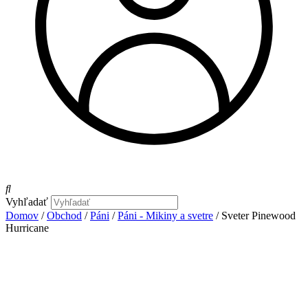
Vyhľadať
Domov
/
Obchod
/
Páni
/
Páni - Mikiny a svetre
/ Sveter Pinewood
Hurricane