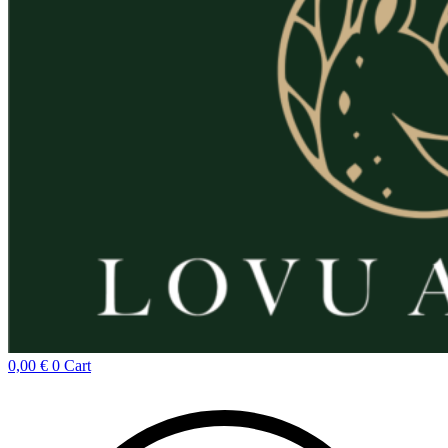
0,00
€
0
Cart