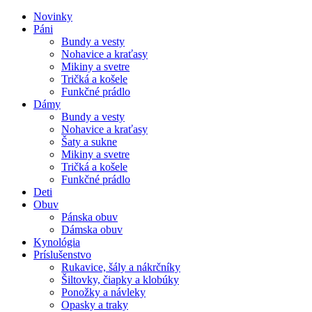
Novinky
Páni
Bundy a vesty
Nohavice a kraťasy
Mikiny a svetre
Tričká a košele
Funkčné prádlo
Dámy
Bundy a vesty
Nohavice a kraťasy
Šaty a sukne
Mikiny a svetre
Tričká a košele
Funkčné prádlo
Deti
Obuv
Pánska obuv
Dámska obuv
Kynológia
Príslušenstvo
Rukavice, šály a nákrčníky
Šiltovky, čiapky a klobúky
Ponožky a návleky
Opasky a traky