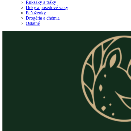
Ruksaky a tašky
Deky a posedové vaky
Peňaženky
Drogéria a chémia
Ostatné