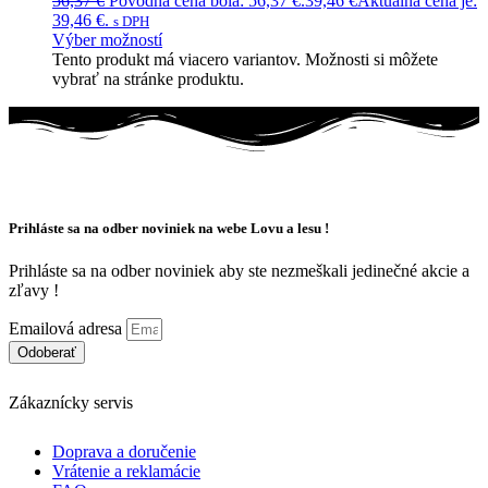
56,37
€
Pôvodná cena bola: 56,37 €.
39,46
€
Aktuálna cena je:
39,46 €.
s DPH
Výber možností
Tento produkt má viacero variantov. Možnosti si môžete
vybrať na stránke produktu.
Prihláste sa na odber noviniek na webe Lovu a lesu !
Prihláste sa na odber noviniek aby ste nezmeškali jedinečné akcie a
zľavy !
Emailová adresa
Odoberať
Zákaznícky servis
Doprava a doručenie
Vrátenie a reklamácie