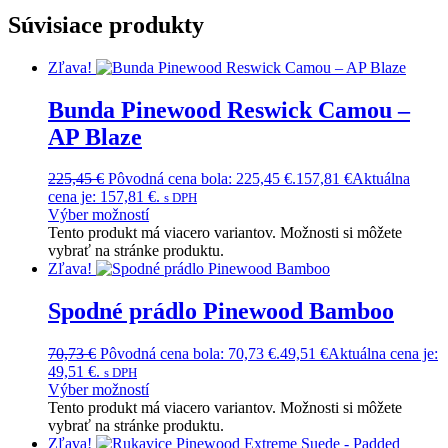
Súvisiace produkty
Zľava!
Bunda Pinewood Reswick Camou –
AP Blaze
225,45
€
Pôvodná cena bola: 225,45 €.
157,81
€
Aktuálna
cena je: 157,81 €.
s DPH
Výber možností
Tento produkt má viacero variantov. Možnosti si môžete
vybrať na stránke produktu.
Zľava!
Spodné prádlo Pinewood Bamboo
70,73
€
Pôvodná cena bola: 70,73 €.
49,51
€
Aktuálna cena je:
49,51 €.
s DPH
Výber možností
Tento produkt má viacero variantov. Možnosti si môžete
vybrať na stránke produktu.
Zľava!