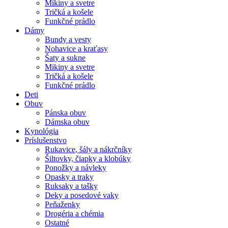
Mikiny a svetre
Tričká a košele
Funkčné prádlo
Dámy
Bundy a vesty
Nohavice a kraťasy
Šaty a sukne
Mikiny a svetre
Tričká a košele
Funkčné prádlo
Deti
Obuv
Pánska obuv
Dámska obuv
Kynológia
Príslušenstvo
Rukavice, šály a nákrčníky
Šiltovky, čiapky a klobúky
Ponožky a návleky
Opasky a traky
Ruksaky a tašky
Deky a posedové vaky
Peňaženky
Drogéria a chémia
Ostatné