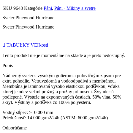
SKU
9648
Kategórie
Páni
,
Páni - Mikiny a svetre
Sveter Pinewood Hurricane
Sveter Pinewood Hurricane
TABUĽKY VEľkostí
Tento produkt nie je momentálne na sklade a je preto nedostupný.
Popis
Nádherný sveter s vysokým golierom a polovičným zipsom pre
extra pohodlie. Vetruvzdorná a vodoodpudivá s membránou.
Membrána je laminovaná vysoko elastickou podšívkou, vďaka
ktorej je odev veľmi pružný a pružný pri nosení. Švy nie sú
podlepené. Výstuže na exponovaných častiach. 50% vlna, 50%
akryl. Výstuhy a podšívka zo 100% polyesteru.
Vodný stĺpec: >10 000 mm
Priedušnosť: 14 000 g/m2/24h (ASTM: 6000 g/m2/24h)
Odporúčame