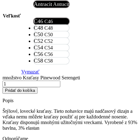
Antracit
Antracit
Veľkosť
C46
C46
C48
C48
C50
C50
C52
C52
C54
C54
C56
C56
C58
C58
Vymazať
množstvo Kraťasy Pinewood Serengeti
Pridať do košíka
Popis
Štýlové, lovecké kraťasy. Tieto nohavice majú nadčasový dizajn a
vďaka nemu môžete kraťasy použiť aj pre každodenné nosenie.
Kraťasy disponujú mnohými užitočnými vreckami. Vyrobené z 93%
bavlna, 3% elastan
Odporúčame