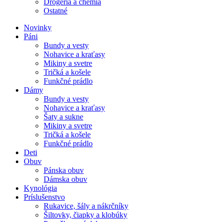
Drogéria a chémia
Ostatné
Novinky
Páni
Bundy a vesty
Nohavice a kraťasy
Mikiny a svetre
Tričká a košele
Funkčné prádlo
Dámy
Bundy a vesty
Nohavice a kraťasy
Šaty a sukne
Mikiny a svetre
Tričká a košele
Funkčné prádlo
Deti
Obuv
Pánska obuv
Dámska obuv
Kynológia
Príslušenstvo
Rukavice, šály a nákrčníky
Šiltovky, čiapky a klobúky