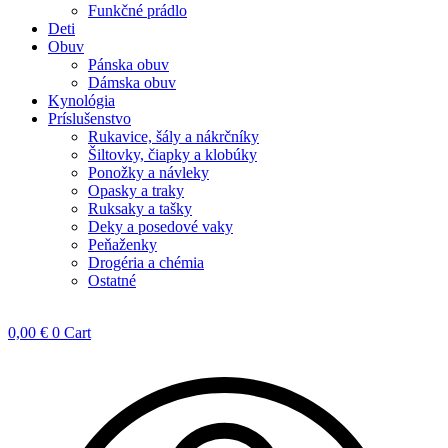
Funkčné prádlo
Deti
Obuv
Pánska obuv
Dámska obuv
Kynológia
Príslušenstvo
Rukavice, šály a nákrčníky
Šiltovky, čiapky a klobúky
Ponožky a návleky
Opasky a traky
Ruksaky a tašky
Deky a posedové vaky
Peňaženky
Drogéria a chémia
Ostatné
0,00
€
0
Cart