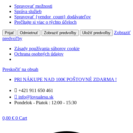
Spravovať možnosti
Správa služieb
Spravovať {vendor_count} dodávateľov
Prečítajte si viac o týchto účeloch
Zobraziť
Prijať
Odmietnuť
Zobraziť predvoľby
Uložiť predvoľby
predvoľby
Zásady používania súborov cookie
Ochrana osobných údajov
Preskočiť na obsah
PRI NÁKUPE NAD 100€ POŠTOVNÉ ZDARMA !
+421 911 650 461
info@lovualesu.sk
Pondelok - Piatok : 12:00 - 15:30
0,00
€
0
Cart