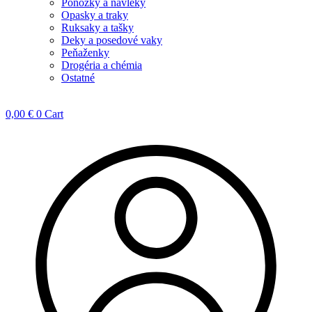
Ponožky a návleky
Opasky a traky
Ruksaky a tašky
Deky a posedové vaky
Peňaženky
Drogéria a chémia
Ostatné
0,00
€
0
Cart