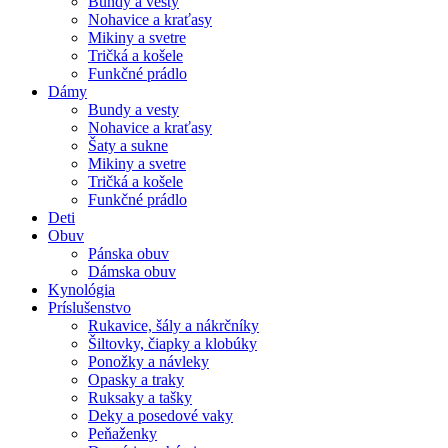
Bundy a vesty
Nohavice a kraťasy
Mikiny a svetre
Tričká a košele
Funkčné prádlo
Dámy
Bundy a vesty
Nohavice a kraťasy
Šaty a sukne
Mikiny a svetre
Tričká a košele
Funkčné prádlo
Deti
Obuv
Pánska obuv
Dámska obuv
Kynológia
Príslušenstvo
Rukavice, šály a nákrčníky
Šiltovky, čiapky a klobúky
Ponožky a návleky
Opasky a traky
Ruksaky a tašky
Deky a posedové vaky
Peňaženky