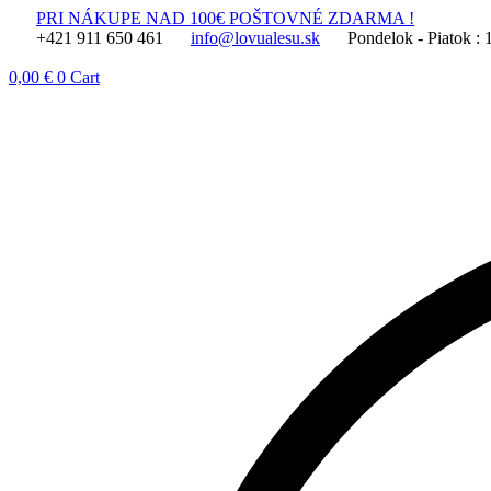
Preskočiť
PRI NÁKUPE NAD 100€ POŠTOVNÉ ZDARMA !
na
+421 911 650 461
info@lovualesu.sk
Pondelok - Piatok : 
obsah
0,00
€
0
Cart