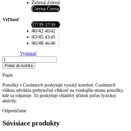
Zelená
Zelená
22,50 €.
15,74 €.
Čierna
Čierna
Veľkosť
37/39
37/39
40/42
40/42
43/45
43/45
46/48
46/48
Vymazať
množstvo
Ponožky
Pridať do košíka
Pinewood
Coolmax
Popis
Ponožky s Coolmax® poskytujú vysoký komfort. Coolmax®
vlákna odvádza prebytočnú vlhkosť na vonkajšiu stranu ponožky,
kde sa odparuje. To poskytuje chladivý účinok počas fyzickej
aktivity.
Odporúčame
Súvisiace produkty