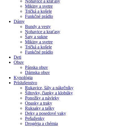
Nohavice a kraťasy
Mikiny a svetre
Tričká a košele
Funkčné prádlo
Dámy
Bundy a vesty
Nohavice a kraťasy
Šaty a sukne
Mikiny a svetre
Tričká a košele
Funkčné prádlo
Deti
Obuv
Pánska obuv
Dámska obuv
Kynológia
Príslušenstvo
Rukavice, šály a nákrčníky
Šiltovky, čiapky a klobúky
Ponožky a návleky
Opasky a traky
Ruksaky a tašky
Deky a posedové vaky
Peňaženky
Drogéria a chémia