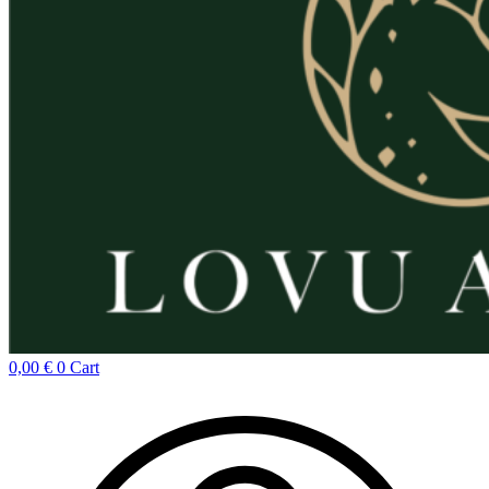
0,00
€
0
Cart