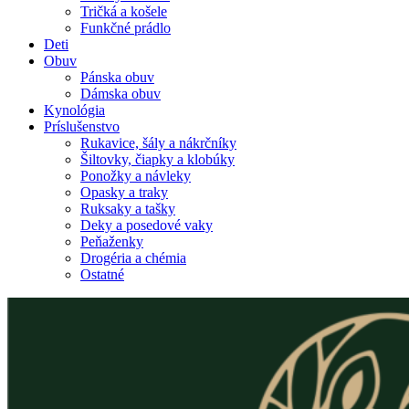
Tričká a košele
Funkčné prádlo
Deti
Obuv
Pánska obuv
Dámska obuv
Kynológia
Príslušenstvo
Rukavice, šály a nákrčníky
Šiltovky, čiapky a klobúky
Ponožky a návleky
Opasky a traky
Ruksaky a tašky
Deky a posedové vaky
Peňaženky
Drogéria a chémia
Ostatné