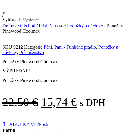
Vyhľadať
Domov
/
Obchod
/
Príslušenstvo
/
Ponožky a návleky
/ Ponožky
Pinewood Coolmax
SKU
9212
Kategórie
Páni
,
Páni - Funkčné prádlo
,
Ponožky a
návleky
,
Príslušenstvo
Ponožky Pinewood Coolmax
VÝPREDAJ !
Ponožky Pinewood Coolmax
Pôvodná
Aktuálna
22,50
€
15,74
€
s DPH
cena
cena
TABUĽKY VEľkostí
bola:
je:
Farba