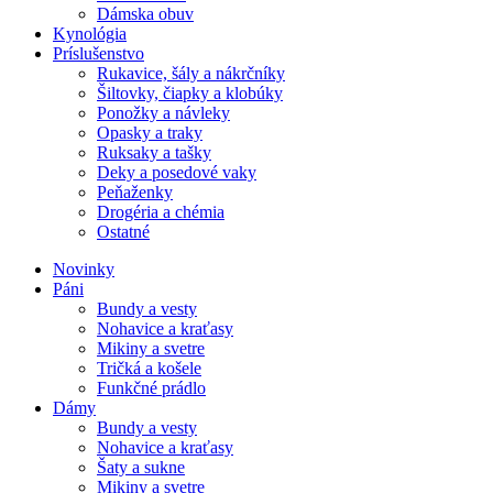
Dámska obuv
Kynológia
Príslušenstvo
Rukavice, šály a nákrčníky
Šiltovky, čiapky a klobúky
Ponožky a návleky
Opasky a traky
Ruksaky a tašky
Deky a posedové vaky
Peňaženky
Drogéria a chémia
Ostatné
Novinky
Páni
Bundy a vesty
Nohavice a kraťasy
Mikiny a svetre
Tričká a košele
Funkčné prádlo
Dámy
Bundy a vesty
Nohavice a kraťasy
Šaty a sukne
Mikiny a svetre