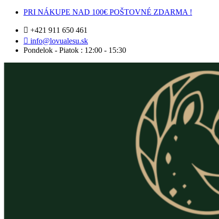
Preskočiť
PRI NÁKUPE NAD 100€ POŠTOVNÉ ZDARMA !
na
obsah
+421 911 650 461
info@lovualesu.sk
Pondelok - Piatok : 12:00 - 15:30