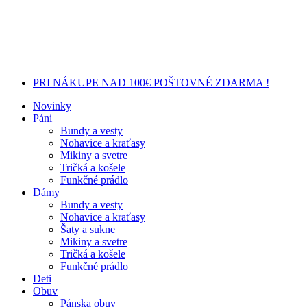
PRI NÁKUPE NAD 100€ POŠTOVNÉ ZDARMA !
Novinky
Páni
Bundy a vesty
Nohavice a kraťasy
Mikiny a svetre
Tričká a košele
Funkčné prádlo
Dámy
Bundy a vesty
Nohavice a kraťasy
Šaty a sukne
Mikiny a svetre
Tričká a košele
Funkčné prádlo
Deti
Obuv
Pánska obuv