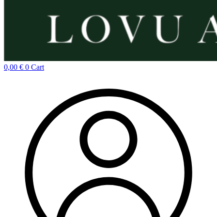
0,00
€
0
Cart