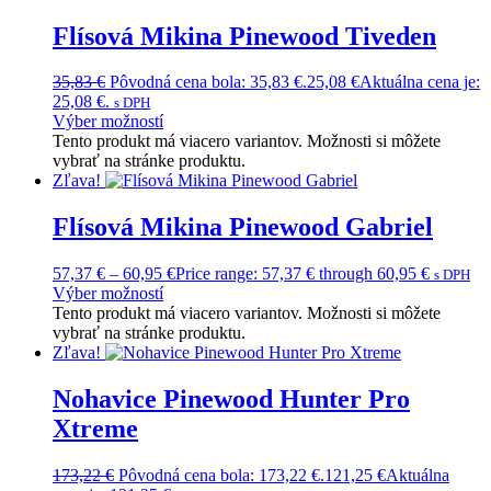
Flísová Mikina Pinewood Tiveden
35,83
€
Pôvodná cena bola: 35,83 €.
25,08
€
Aktuálna cena je:
25,08 €.
s DPH
Výber možností
Tento produkt má viacero variantov. Možnosti si môžete
vybrať na stránke produktu.
Zľava!
Flísová Mikina Pinewood Gabriel
57,37
€
–
60,95
€
Price range: 57,37 € through 60,95 €
s DPH
Výber možností
Tento produkt má viacero variantov. Možnosti si môžete
vybrať na stránke produktu.
Zľava!
Nohavice Pinewood Hunter Pro
Xtreme
173,22
€
Pôvodná cena bola: 173,22 €.
121,25
€
Aktuálna