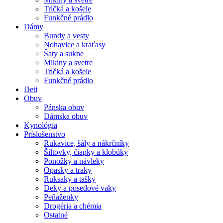
Tričká a košele
Funkčné prádlo
Dámy
Bundy a vesty
Nohavice a kraťasy
Šaty a sukne
Mikiny a svetre
Tričká a košele
Funkčné prádlo
Deti
Obuv
Pánska obuv
Dámska obuv
Kynológia
Príslušenstvo
Rukavice, šály a nákrčníky
Šiltovky, čiapky a klobúky
Ponožky a návleky
Opasky a traky
Ruksaky a tašky
Deky a posedové vaky
Peňaženky
Drogéria a chémia
Ostatné