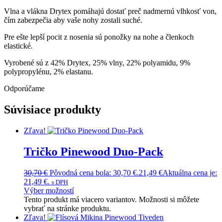
Vlna a vlákna Drytex pomáhajú dostať preč nadmernú vlhkosť von,
čím zabezpečia aby vaše nohy zostali suché.
Pre ešte lepší pocit z nosenia sú ponožky na nohe a členkoch
elastické.
Vyrobené sú z 42% Drytex, 25% vlny, 22% polyamidu, 9%
polypropylénu, 2% elastanu.
Odporúčame
Súvisiace produkty
Zľava!
Tričko Pinewood Duo-Pack
30,70
€
Pôvodná cena bola: 30,70 €.
21,49
€
Aktuálna cena je:
21,49 €.
s DPH
Výber možností
Tento produkt má viacero variantov. Možnosti si môžete
vybrať na stránke produktu.
Zľava!