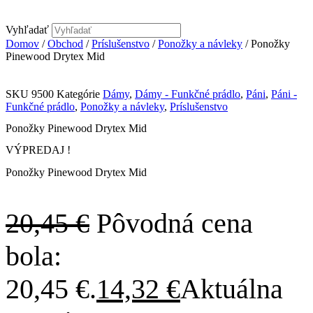
Vyhľadať
Domov
/
Obchod
/
Príslušenstvo
/
Ponožky a návleky
/ Ponožky
Pinewood Drytex Mid
SKU
9500
Kategórie
Dámy
,
Dámy - Funkčné prádlo
,
Páni
,
Páni -
Funkčné prádlo
,
Ponožky a návleky
,
Príslušenstvo
Ponožky Pinewood Drytex Mid
VÝPREDAJ !
Ponožky Pinewood Drytex Mid
20,45
€
Pôvodná cena
bola:
20,45 €.
14,32
€
Aktuálna