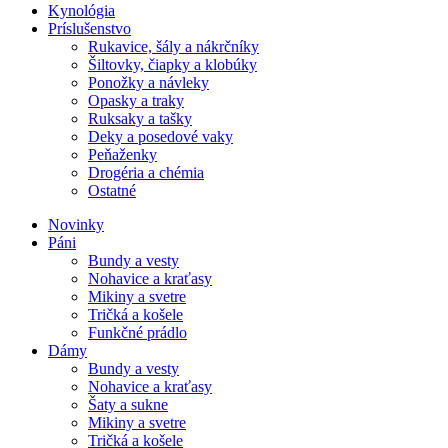
Kynológia
Príslušenstvo
Rukavice, šály a nákrčníky
Šiltovky, čiapky a klobúky
Ponožky a návleky
Opasky a traky
Ruksaky a tašky
Deky a posedové vaky
Peňaženky
Drogéria a chémia
Ostatné
Novinky
Páni
Bundy a vesty
Nohavice a kraťasy
Mikiny a svetre
Tričká a košele
Funkčné prádlo
Dámy
Bundy a vesty
Nohavice a kraťasy
Šaty a sukne
Mikiny a svetre
Tričká a košele