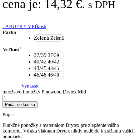
cena je: 14,32 €.
s DPH
TABUĽKY VEľkostí
Farba
Zelená
Zelená
Veľkosť
37/39
37/39
40/42
40/42
43/45
43/45
46/48
46/48
Vymazať
množstvo Ponožky Pinewood Drytex Mid
Pridať do košíka
Popis
Funkčné ponožky s materiálom Drytex pre zlepšenie vášho
komfortu. Vďaka vláknam Drytex nikdy nedôjde k zrážaniu vašich
ponožiek.