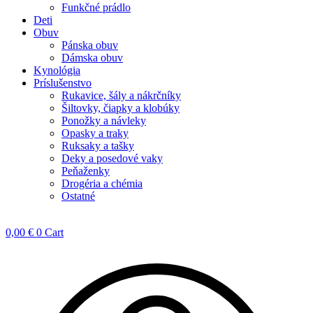
Funkčné prádlo
Deti
Obuv
Pánska obuv
Dámska obuv
Kynológia
Príslušenstvo
Rukavice, šály a nákrčníky
Šiltovky, čiapky a klobúky
Ponožky a návleky
Opasky a traky
Ruksaky a tašky
Deky a posedové vaky
Peňaženky
Drogéria a chémia
Ostatné
0,00
€
0
Cart