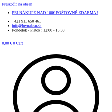
Preskočiť na obsah
PRI NÁKUPE NAD 100€ POŠTOVNÉ ZDARMA !
+421 911 650 461
info@lovualesu.sk
Pondelok - Piatok : 12:00 - 15:30
0,00
€
0
Cart