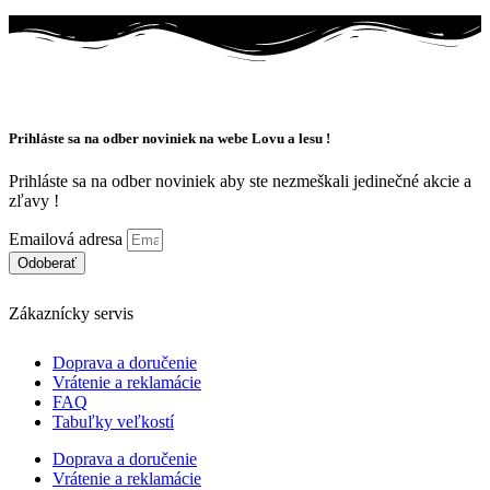
Tento
bola:
je:
môžete
produkt
189,63 €.
132,74 €.
vybrať
má
na
viacero
stránke
variantov.
produktu.
Možnosti
si
Prihláste sa na odber noviniek na webe Lovu a lesu !
môžete
vybrať
Prihláste sa na odber noviniek aby ste nezmeškali jedinečné akcie a
na
zľavy !
stránke
produktu.
Emailová adresa
Odoberať
Zákaznícky servis
Doprava a doručenie
Vrátenie a reklamácie
FAQ
Tabuľky veľkostí
Doprava a doručenie
Vrátenie a reklamácie