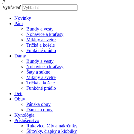
Vyhľadať
Novinky
Páni
Bundy a vesty
Nohavice a kraťasy
Mikiny a svetre
Tričká a košele
Funkčné prádlo
Dámy
Bundy a vesty
Nohavice a kraťasy
Šaty a sukne
Mikiny a svetre
Tričká a košele
Funkčné prádlo
Deti
Obuv
Pánska obuv
Dámska obuv
Kynológia
Príslušenstvo
Rukavice, šály a nákrčníky
Šiltovky, čiapky a klobúky