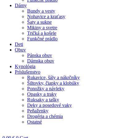
Dámy
Bundy a vesty
Nohavice a kraťasy
Šaty a sukne
Mikiny a svetre
Tričká a košele
Funkčné prádlo
Deti
Obuv
Pánska obuv
Dámska obuv
Kynológia
Príslušenstvo
Rukavice, šály a nákrčníky
Šiltovky, čiapky a klobúky
Ponožky a návleky
Opasky a traky
Ruksaky a tašky
Deky a posedové vaky
Peňaženky
Drogéria a chémia
Ostatné
0,00
€
0
Cart