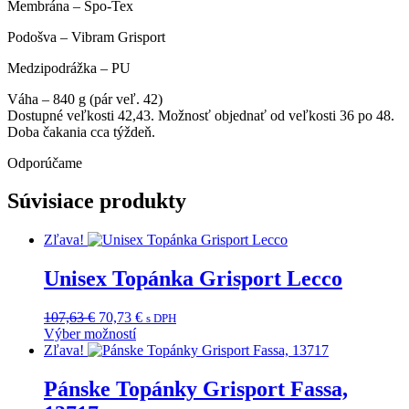
Membrána – Spo-Tex
Podošva – Vibram Grisport
Medzipodrážka – PU
Váha – 840 g (pár veľ. 42)
Dostupné veľkosti 42,43. Možnosť objednať od veľkosti 36 po 48.
Doba čakania cca týždeň.
Odporúčame
Súvisiace produkty
Zľava!
Unisex Topánka Grisport Lecco
Pôvodná
Aktuálna
107,63
€
70,73
€
s DPH
cena
cena
Výber možností
Tento
bola:
je:
Zľava!
produkt
107,63 €.
70,73 €.
má
Pánske Topánky Grisport Fassa,
viacero