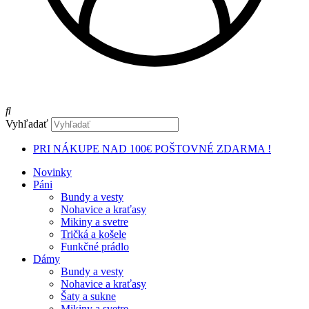
Vyhľadať
PRI NÁKUPE NAD 100€ POŠTOVNÉ ZDARMA !
Novinky
Páni
Bundy a vesty
Nohavice a kraťasy
Mikiny a svetre
Tričká a košele
Funkčné prádlo
Dámy
Bundy a vesty
Nohavice a kraťasy
Šaty a sukne
Mikiny a svetre