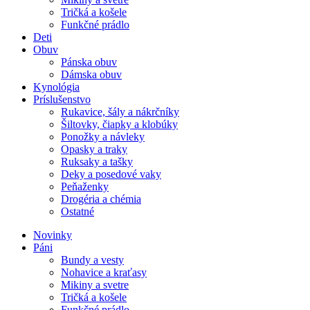
Tričká a košele
Funkčné prádlo
Deti
Obuv
Pánska obuv
Dámska obuv
Kynológia
Príslušenstvo
Rukavice, šály a nákrčníky
Šiltovky, čiapky a klobúky
Ponožky a návleky
Opasky a traky
Ruksaky a tašky
Deky a posedové vaky
Peňaženky
Drogéria a chémia
Ostatné
Novinky
Páni
Bundy a vesty
Nohavice a kraťasy
Mikiny a svetre
Tričká a košele
Funkčné prádlo