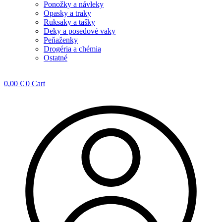
Ponožky a návleky
Opasky a traky
Ruksaky a tašky
Deky a posedové vaky
Peňaženky
Drogéria a chémia
Ostatné
0,00
€
0
Cart