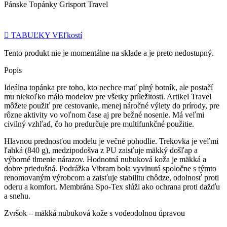
Pánske Topánky Grisport Travel
TABUĽKY VEľkostí
Tento produkt nie je momentálne na sklade a je preto nedostupný.
Popis
Ideálna topánka pre toho, kto nechce mať plný botník, ale postačí
mu niekoľko málo modelov pre všetky príležitosti. Artikel Travel
môžete použiť pre cestovanie, menej náročné výlety do prírody, pre
rôzne aktivity vo voľnom čase aj pre bežné nosenie. Má veľmi
civilný vzhľad, čo ho predurčuje pre multifunkčné použitie.
Hlavnou prednosťou modelu je večné pohodlie. Trekovka je veľmi
ľahká (840 g), medzipodošva z PU zaisťuje mäkký došľap a
výborné tlmenie nárazov. Hodnotná nubuková koža je mäkká a
dobre priedušná. Podrážka Vibram bola vyvinutá spoločne s týmto
renomovaným výrobcom a zaisťuje stabilitu chôdze, odolnosť proti
oderu a komfort. Membrána Spo-Tex slúži ako ochrana proti dažďu
a snehu.
Zvršok – mäkká nubuková kože s vodeodolnou úpravou