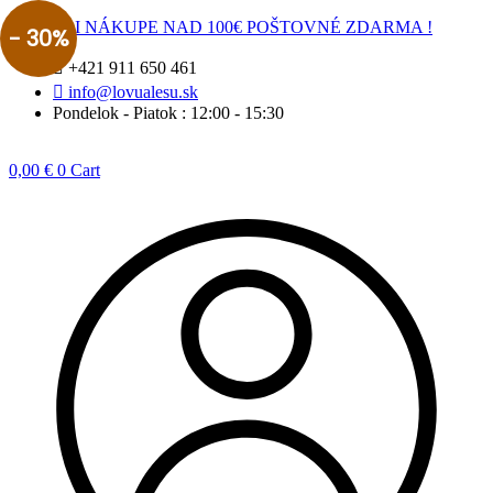
Preskočiť
PRI NÁKUPE NAD 100€ POŠTOVNÉ ZDARMA !
- 30%
na
obsah
+421 911 650 461
info@lovualesu.sk
Pondelok - Piatok : 12:00 - 15:30
0,00
€
0
Cart