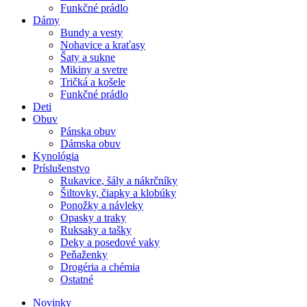
Funkčné prádlo
Dámy
Bundy a vesty
Nohavice a kraťasy
Šaty a sukne
Mikiny a svetre
Tričká a košele
Funkčné prádlo
Deti
Obuv
Pánska obuv
Dámska obuv
Kynológia
Príslušenstvo
Rukavice, šály a nákrčníky
Šiltovky, čiapky a klobúky
Ponožky a návleky
Opasky a traky
Ruksaky a tašky
Deky a posedové vaky
Peňaženky
Drogéria a chémia
Ostatné
Novinky