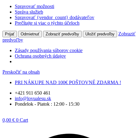
Spravovať možnosti
Správa služieb
Spravovať {vendor_count} dodávateľov
Prečítajte si viac o týchto účeloch
Zobraziť
Prijať
Odmietnuť
Zobraziť predvoľby
Uložiť predvoľby
predvoľby
Zásady používania súborov cookie
Ochrana osobných údajov
Preskočiť na obsah
PRI NÁKUPE NAD 100€ POŠTOVNÉ ZDARMA !
+421 911 650 461
info@lovualesu.sk
Pondelok - Piatok : 12:00 - 15:30
0,00
€
0
Cart