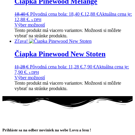
Čiapka Pinewood Melange
18,40
€
Pôvodná cena bola: 18,40 €.
12,88
€
Aktuálna cena je:
12,88 €.
s DPH
Výber možností
Tento produkt má viacero variantov. Možnosti si môžete
vybrať na stránke produktu.
Zľava!
Čiapka Pinewood New Stoten
11,28
€
Pôvodná cena bola: 11,28 €.
7,90
€
Aktuálna cena je:
7,90 €.
s DPH
Výber možností
Tento produkt má viacero variantov. Možnosti si môžete
vybrať na stránke produktu.
Prihláste sa na odber noviniek na webe Lovu a lesu !