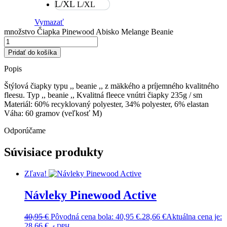
L/XL
L/XL
Vymazať
množstvo Čiapka Pinewood Abisko Melange Beanie
Pridať do košíka
Popis
Štýlová čiapky typu ,, beanie ,, z mäkkého a príjemného kvalitného
fleesu. Typ ,, beanie ,, Kvalitná fleece vnútri čiapky 235g / sm
Materiál: 60% recyklovaný polyester, 34% polyester, 6% elastan
Váha: 60 gramov (veľkosť M)
Odporúčame
Súvisiace produkty
Zľava!
Návleky Pinewood Active
40,95
€
Pôvodná cena bola: 40,95 €.
28,66
€
Aktuálna cena je:
28,66 €.
s DPH