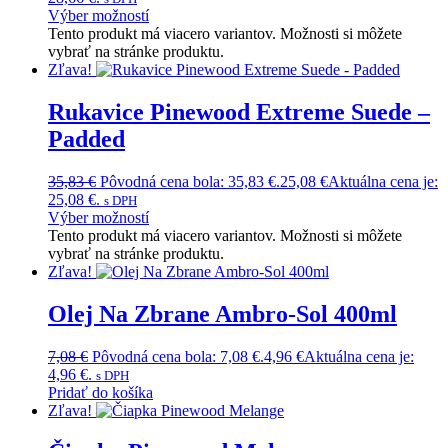
Výber možností
Tento produkt má viacero variantov. Možnosti si môžete
vybrať na stránke produktu.
Zľava!
Rukavice Pinewood Extreme Suede –
Padded
35,83
€
Pôvodná cena bola: 35,83 €.
25,08
€
Aktuálna cena je:
25,08 €.
s DPH
Výber možností
Tento produkt má viacero variantov. Možnosti si môžete
vybrať na stránke produktu.
Zľava!
Olej Na Zbrane Ambro-Sol 400ml
7,08
€
Pôvodná cena bola: 7,08 €.
4,96
€
Aktuálna cena je:
4,96 €.
s DPH
Pridať do košíka
Zľava!