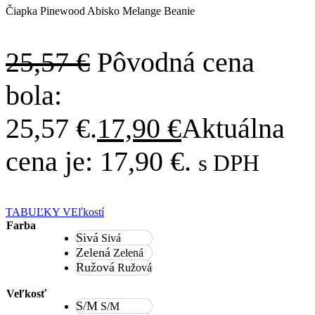
Čiapka Pinewood Abisko Melange Beanie
25,57
€
Pôvodná cena
bola:
25,57 €.
17,90
€
Aktuálna
cena je: 17,90 €.
s DPH
TABUĽKY VEľkostí
Farba
Sivá
Sivá
Zelená
Zelená
Ružová
Ružová
Veľkosť
S/M
S/M