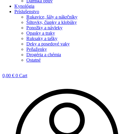
Dámska obuv
Kynológia
Príslušenstvo
Rukavice, šály a nákrčníky
Šiltovky, čiapky a klobúky
Ponožky a návleky
Opasky a traky
Ruksaky a tašky
Deky a posedové vaky
Peňaženky
Drogéria a chémia
Ostatné
0,00
€
0
Cart