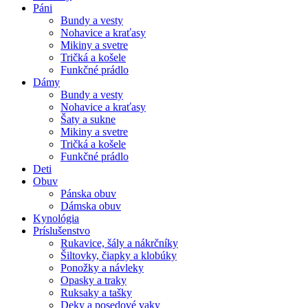
Páni
Bundy a vesty
Nohavice a kraťasy
Mikiny a svetre
Tričká a košele
Funkčné prádlo
Dámy
Bundy a vesty
Nohavice a kraťasy
Šaty a sukne
Mikiny a svetre
Tričká a košele
Funkčné prádlo
Deti
Obuv
Pánska obuv
Dámska obuv
Kynológia
Príslušenstvo
Rukavice, šály a nákrčníky
Šiltovky, čiapky a klobúky
Ponožky a návleky
Opasky a traky
Ruksaky a tašky
Deky a posedové vaky