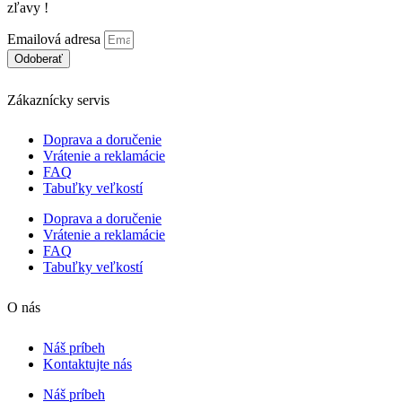
zľavy !
stránke
produktu.
Emailová adresa
Odoberať
Zákaznícky servis
Doprava a doručenie
Vrátenie a reklamácie
FAQ
Tabuľky veľkostí
Doprava a doručenie
Vrátenie a reklamácie
FAQ
Tabuľky veľkostí
O nás
Náš príbeh
Kontaktujte nás
Náš príbeh