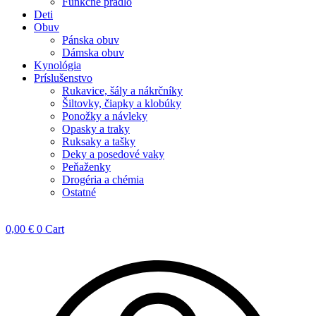
Funkčné prádlo
Deti
Obuv
Pánska obuv
Dámska obuv
Kynológia
Príslušenstvo
Rukavice, šály a nákrčníky
Šiltovky, čiapky a klobúky
Ponožky a návleky
Opasky a traky
Ruksaky a tašky
Deky a posedové vaky
Peňaženky
Drogéria a chémia
Ostatné
0,00
€
0
Cart