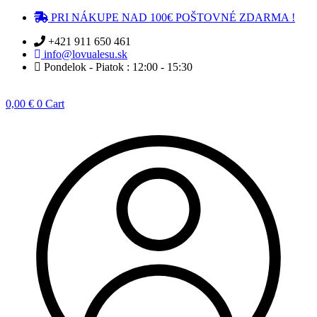
Preskočiť
PRI NÁKUPE NAD 100€ POŠTOVNÉ ZDARMA !
na
+421 911 650 461
obsah
info@lovualesu.sk
Pondelok - Piatok : 12:00 - 15:30
0,00
€
0
Cart