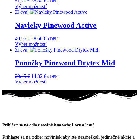
Pôvodná
Aktuálna
51,20
€
35,84
€
s DPH
Možnosti
cena
cena
Výber možností
si
Tento
bola:
je:
Zľava!
môžete
produkt
51,20 €.
35,84 €.
vybrať
má
Návleky Pinewood Active
na
viacero
stránke
variantov.
produktu.
Pôvodná
Aktuálna
40,95
€
28,66
€
s DPH
Možnosti
cena
cena
Výber možností
si
Tento
bola:
je:
Zľava!
môžete
produkt
40,95 €.
28,66 €.
vybrať
má
Ponožky Pinewood Drytex Mid
na
viacero
stránke
variantov.
produktu.
Pôvodná
Aktuálna
20,45
€
14,32
€
s DPH
Možnosti
cena
cena
Výber možností
si
Tento
bola:
je:
môžete
produkt
20,45 €.
14,32 €.
vybrať
má
na
viacero
stránke
variantov.
produktu.
Možnosti
si
Prihláste sa na odber noviniek na webe Lovu a lesu !
môžete
vybrať
Prihláste sa na odber noviniek aby ste nezmeškali jedinečné akcie a
na