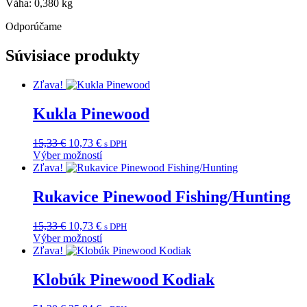
Váha: 0,380 kg
Odporúčame
Súvisiace produkty
Zľava!
Kukla Pinewood
Pôvodná
Aktuálna
15,33
€
10,73
€
s DPH
cena
cena
Výber možností
Tento
bola:
je:
Zľava!
produkt
15,33 €.
10,73 €.
má
Rukavice Pinewood Fishing/Hunting
viacero
variantov.
Pôvodná
Aktuálna
15,33
€
10,73
€
s DPH
Možnosti
cena
cena
Výber možností
si
Tento
bola:
je:
Zľava!
môžete
produkt
15,33 €.
10,73 €.
vybrať
má
Klobúk Pinewood Kodiak
na
viacero
stránke
variantov.
produktu.