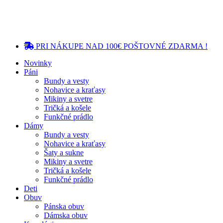
PRI NÁKUPE NAD 100€ POŠTOVNÉ ZDARMA !
Novinky
Páni
Bundy a vesty
Nohavice a kraťasy
Mikiny a svetre
Tričká a košele
Funkčné prádlo
Dámy
Bundy a vesty
Nohavice a kraťasy
Šaty a sukne
Mikiny a svetre
Tričká a košele
Funkčné prádlo
Deti
Obuv
Pánska obuv
Dámska obuv