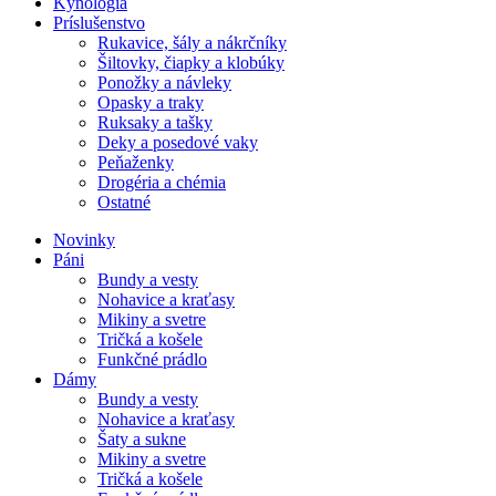
Kynológia
Príslušenstvo
Rukavice, šály a nákrčníky
Šiltovky, čiapky a klobúky
Ponožky a návleky
Opasky a traky
Ruksaky a tašky
Deky a posedové vaky
Peňaženky
Drogéria a chémia
Ostatné
Novinky
Páni
Bundy a vesty
Nohavice a kraťasy
Mikiny a svetre
Tričká a košele
Funkčné prádlo
Dámy
Bundy a vesty
Nohavice a kraťasy
Šaty a sukne
Mikiny a svetre
Tričká a košele