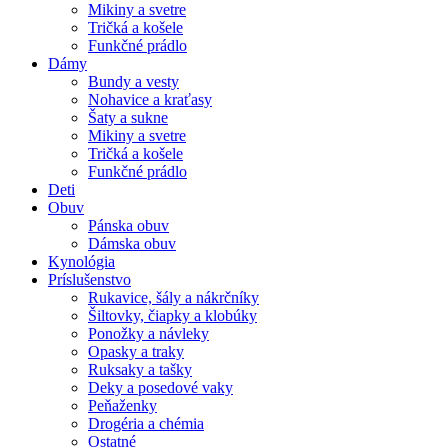
Mikiny a svetre
Tričká a košele
Funkčné prádlo
Dámy
Bundy a vesty
Nohavice a kraťasy
Šaty a sukne
Mikiny a svetre
Tričká a košele
Funkčné prádlo
Deti
Obuv
Pánska obuv
Dámska obuv
Kynológia
Príslušenstvo
Rukavice, šály a nákrčníky
Šiltovky, čiapky a klobúky
Ponožky a návleky
Opasky a traky
Ruksaky a tašky
Deky a posedové vaky
Peňaženky
Drogéria a chémia
Ostatné