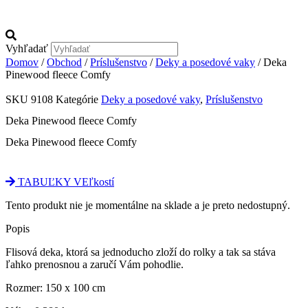
Vyhľadať
Domov
/
Obchod
/
Príslušenstvo
/
Deky a posedové vaky
/ Deka
Pinewood fleece Comfy
SKU
9108
Kategórie
Deky a posedové vaky
,
Príslušenstvo
Deka Pinewood fleece Comfy
Deka Pinewood fleece Comfy
TABUĽKY VEľkostí
Tento produkt nie je momentálne na sklade a je preto nedostupný.
Popis
Flisová deka, ktorá sa jednoducho zloží do rolky a tak sa stáva
ľahko prenosnou a zaručí Vám pohodlie.
Rozmer: 150 x 100 cm