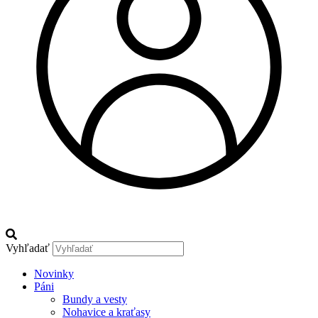
Vyhľadať
Novinky
Páni
Bundy a vesty
Nohavice a kraťasy